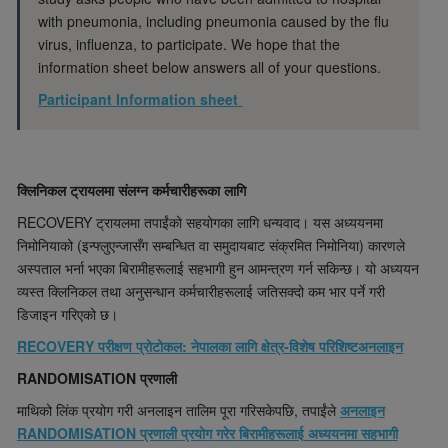
with pneumonia, including pneumonia caused by the flu
virus, influenza, to
participate
.
We hope that the
information sheet below answers all of your questions.
Participant Information sheet
क्लिनिकल
ट्रायलमा
संलग्न
कर्मचारीहरूका
लागि
RECOVERY
ट्रायलमा
तपाईंको
सहयोगका
लागि
धन्यवाद
।
यस
अध्ययनमा
निमोनियाको
(
इन्फ्लुएन्जासँग
सम्बन्धित
वा
समुदायबाट
संक्रमित
निमोनिया
)
कारणले
अस्पताल
भर्ना
भएका
बिरामीहरूलाई
सहभागी
हुन
आमन्त्रण
गर्न
सकिन्छ
।
यो
अध्ययन
व्यस्त
क्लिनिकल
तथा
अनुसन्धान
कर्मचारीहरूलाई
जतिसक्दो
कम
भार
पर्ने
गरी
डिजाइन
गरिएको
छ।
RECOVERY
परीक्षण
प्रोटोकल
:
नेपालका
लागि
क्षेत्र
-
विशेष
परिशिष्ट
अनलाइन
RANDOMI
S
ATION
प्रणाली
माथिको
लिंक
प्रयोग
गरी
अनलाइन
तालिम
पूरा
गरिसकेपछि
,
तपाईंले
अनलाइन
RANDOMISATION
प्रणाली
प्रयोग
गरेर
बिरामीहरूलाई
अध्ययनमा
सहभागी