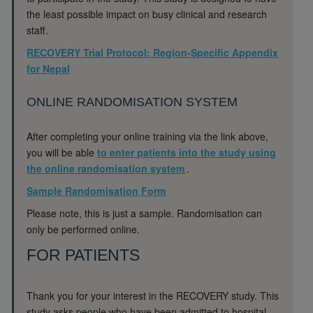
the least possible impact on busy clinical and research
staff.
RECOVERY
Trial Protocol
:
Region-Specific Appendix
for Nepal
ONLINE RANDOMISATION SYSTEM
After completing your online training via the link above,
you will be able
to enter patients into the study using
the online randomisation system
.
Sample Randomisation Form
Please note, this is just a sample. Randomisation can
only be performed online.
FOR PATIENTS
Thank you for your interest in the RECOVERY study. This
study asks people who have been admitted to hospital