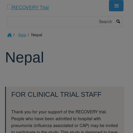
Skip
to
main
Search
content
Asia
Nepal
Nepal
FOR CLINICAL TRIAL STAFF
Thank you for your support of the RECOVERY trial.
People who have been admitted to hospital with
pneumonia (influenza associated or CAP) may be invited
to
participate
in the study. This study is designed to have