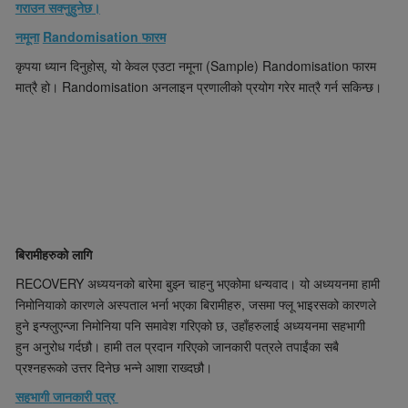
गराउन
सक्नुहुनेछ
।
नमूना
Randomi
s
ation
फारम
कृपया
ध्यान
दिनुहोस्
,
यो
केवल
एउटा
नमूना
(Sample)
Randomisation
फारम
मात्रै
हो
।
Randomi
s
ation
अनलाइन
प्रणालीको
प्रयोग
गरेर
मात्रै
गर्न
सकिन्छ
।
बिरामीहरुको
लागि
RECOVERY
अध्ययनको
बारेमा
बुझ्न
चाहनु
भएकोमा
धन्यवाद
।
यो
अध्ययनमा
हामी
निमोनियाको
कारणले
अस्पताल
भर्ना
भएका
बिरामीहरु
,
जसमा
फ्लू
भाइरसको
कारणले
हुने
इन्फ्लुएन्जा
निमोनिया
पनि
समावेश
गरिएको
छ
,
उहाँ
हरुलाई
अध्ययनमा
सहभागी
हुन
अनुरोध
गर्दछौ
।
हामी
तल
प्रदान
गरिएको
जानकारी
पत्रले
तपाईंका
सबै
प्रश्नहरूको
उत्तर
दिनेछ
भन्ने
आशा
राख्दछौ
।
सहभागी
जानकारी
पत्र