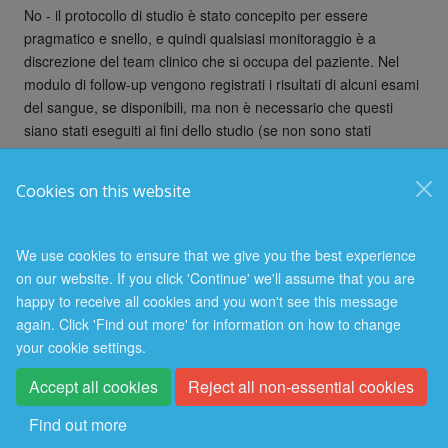
No - il protocollo di studio è stato concepito per essere
pragmatico e snello, e quindi qualsiasi monitoraggio è a
discrezione del team clinico che si occupa del paziente. Nel
modulo di follow-up vengono registrati i risultati di alcuni esami
del sangue, se disponibili, ma non è necessario che questi
siano stati eseguiti ai fini dello studio (se non sono stati
eseguiti, specificare "non fatto").
Cookies on this website
© 2026 Nuffield Department of Population Health
Freedom of Information
Privacy Policy
Copyright Statement
We use cookies to ensure that we give you the best experience
on our website. If you click 'Continue' we'll assume that you are
happy to receive all cookies and you won't see this message
again. Click 'Find out more' for information on how to change
your cookie settings.
Accept all cookies
Reject all non-essential cookies
Site Map
Accessibility
Cookies
Log in
Find out more