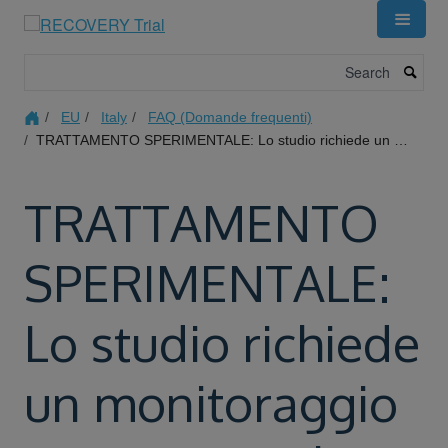
Skip
to
main
Search
content
EU
Italy
FAQ (Domande frequenti)
TRATTAMENTO SPERIMENTALE: Lo studio richiede un monitoraggio o uno screening particolare per i trattamenti, ad esempio l'emocromo, la funzionalità renale o epatica?
TRATTAMENTO
SPERIMENTALE:
Lo studio richiede
un monitoraggio