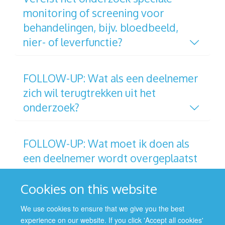
monitoring of screening voor
behandelingen, bijv. bloedbeeld,
nier- of leverfunctie?
FOLLOW-UP: Wat als een deelnemer
zich wil terugtrekken uit het
onderzoek?
FOLLOW-UP: Wat moet ik doen als
een deelnemer wordt overgeplaatst
naar een ander ziekenhuis?
Cookies on this website
We use cookies to ensure that we give you the best
experience on our website. If you click 'Accept all cookies'
© 2026 Nuffield Department of Population Health