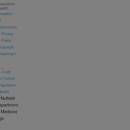
opulation
ealth
reedom
f
nformation
Privacy
Policy
opyright
Statement