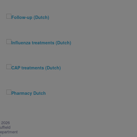
 2026
uffield
epartment
f