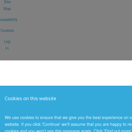
Site
Map
ccessibility
Cookies
Log
in
Cookies on this website
We use cookies to ensure that we give you the best experience on o
website. If you click 'Continue' we'll assume that you are happy to re
cookies and you won't see this message again. Click 'Find out more'