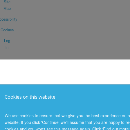
Site
Map
ccessibility
Cookies
Log
in
Cookies on this website
We use cookies to ensure that we give you the best experience on o
website. If you click 'Continue' we'll assume that you are happy to re
cookies and you won't see this message again. Click 'Find out more'