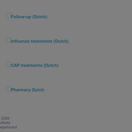
 2026
uffield
epartment
f