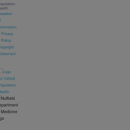
opulation
ealth
reedom
f
nformation
Privacy
Policy
opyright
Statement